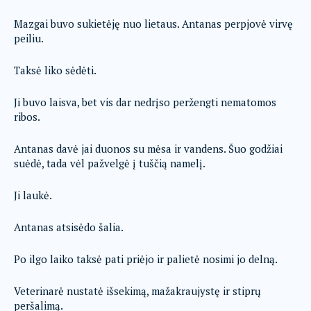
Mazgai buvo sukietėję nuo lietaus. Antanas perpjovė virvę
peiliu.
Taksė liko sėdėti.
Ji buvo laisva, bet vis dar nedrįso peržengti nematomos
ribos.
Antanas davė jai duonos su mėsa ir vandens. Šuo godžiai
suėdė, tada vėl pažvelgė į tuščią namelį.
Ji laukė.
Antanas atsisėdo šalia.
Po ilgo laiko taksė pati priėjo ir palietė nosimi jo delną.
Veterinarė nustatė išsekimą, mažakraujystę ir stiprų
peršalimą.