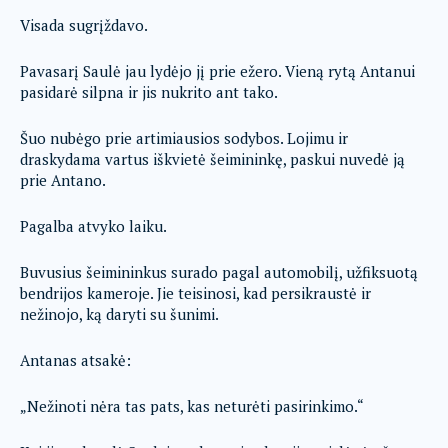
Visada sugrįždavo.
Pavasarį Saulė jau lydėjo jį prie ežero. Vieną rytą Antanui
pasidarė silpna ir jis nukrito ant tako.
Šuo nubėgo prie artimiausios sodybos. Lojimu ir
draskydama vartus iškvietė šeimininkę, paskui nuvedė ją
prie Antano.
Pagalba atvyko laiku.
Buvusius šeimininkus surado pagal automobilį, užfiksuotą
bendrijos kameroje. Jie teisinosi, kad persikraustė ir
nežinojo, ką daryti su šunimi.
Antanas atsakė:
„Nežinoti nėra tas pats, kas neturėti pasirinkimo.“