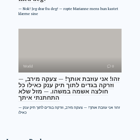
— Nok! Jeg drar fra deg! — ropte Marianne mens hun kastet
klærne sine
World
0
— זהו! אני עוזבת אותך! — צעקה מירב,
וזרקה בגדים לתוך תיק ענק כאילו כל
חולצה אשמה במשהו. — מזל שלא
התחתנתי איתך
— זהו! אני עוזבת אותך! — צעקה מירב, וזרקה בגדים לתוך תיק ענק
כאילו