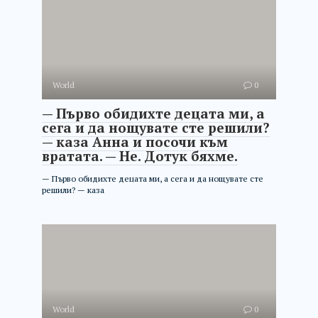
World
0
— Първо обидихте децата ми, а
сега и да нощувате сте решили?
— каза Анна и посочи към
вратата. — Не. Дотук бяхме.
— Първо обидихте децата ми, а сега и да нощувате сте
решили? — каза
World
0