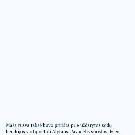
Maža rusva taksė buvo pririšta prie uždarytos sodų
bendrijos vartų netoli Alytaus. Pavadėlis surištas dviem