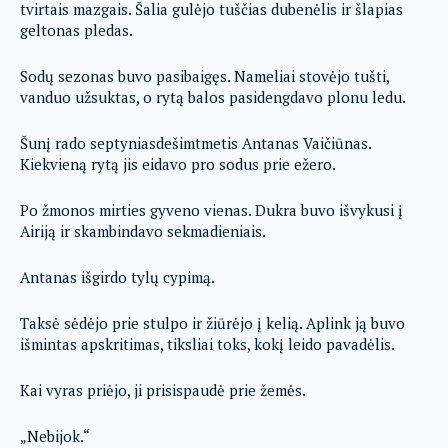
tvirtais mazgais. Šalia gulėjo tuščias dubenėlis ir šlapias
geltonas pledas.
Sodų sezonas buvo pasibaigęs. Nameliai stovėjo tušti,
vanduo užsuktas, o rytą balos pasidengdavo plonu ledu.
Šunį rado septyniasdešimtmetis Antanas Vaičiūnas.
Kiekvieną rytą jis eidavo pro sodus prie ežero.
Po žmonos mirties gyveno vienas. Dukra buvo išvykusi į
Airiją ir skambindavo sekmadieniais.
Antanas išgirdo tylų cypimą.
Taksė sėdėjo prie stulpo ir žiūrėjo į kelią. Aplink ją buvo
išmintas apskritimas, tiksliai toks, kokį leido pavadėlis.
Kai vyras priėjo, ji prisispaudė prie žemės.
„Nebijok.“