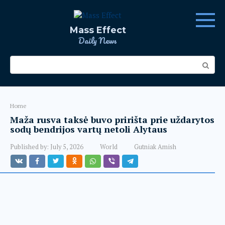
Skip
to
content
Mass Effect
Daily News
Search:
Home
Maža rusva taksė buvo pririšta prie uždarytos
sodų bendrijos vartų netoli Alytaus
Published by:
July 5, 2026
World
Gutniak Amish