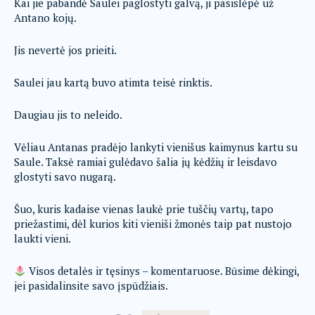
Kai jie pabandė Saulei paglostyti galvą, ji pasislėpė už
Antano kojų.
Jis nevertė jos prieiti.
Saulei jau kartą buvo atimta teisė rinktis.
Daugiau jis to neleido.
Vėliau Antanas pradėjo lankyti vienišus kaimynus kartu su
Saule. Taksė ramiai gulėdavo šalia jų kėdžių ir leisdavo
glostyti savo nugarą.
Šuo, kuris kadaise vienas laukė prie tuščių vartų, tapo
priežastimi, dėl kurios kiti vieniši žmonės taip pat nustojo
laukti vieni.
Visos detalės ir tęsinys – komentaruose. Būsime dėkingi,
jei pasidalinsite savo įspūdžiais.