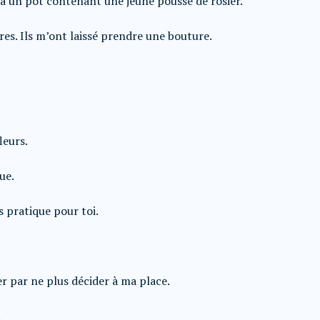
 un pot contenant une jeune pousse de rosier.
es. Ils m’ont laissé prendre une bouture.
leurs.
que.
s pratique pour toi.
r par ne plus décider à ma place.
.