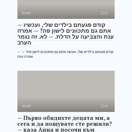
World
0
— קודם פגעתם בילדים שלי, ועכשיו
אתם גם מתכוונים לישון פה? — אמרה
ענת והצביעה על הדלת. — לא. זה נגמר
הערב
— קודם פגעתם בילדים שלי, ועכשיו אתם גם מתכוונים לישון פה? —
אמרה ענת
World
0
— Първо обидихте децата ми, а
сега и да нощувате сте решили?
— каза Анна и посочи към