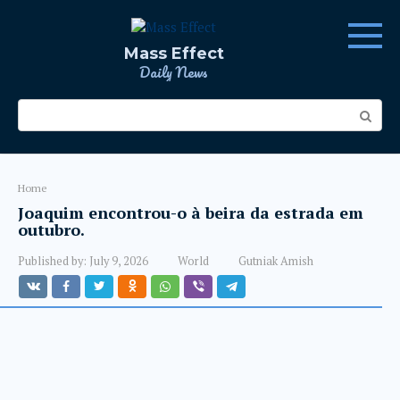
Skip
to
content
Mass Effect
Daily News
Search:
Home
Joaquim encontrou-o à beira da estrada em
outubro.
Published by:
July 9, 2026
World
Gutniak Amish