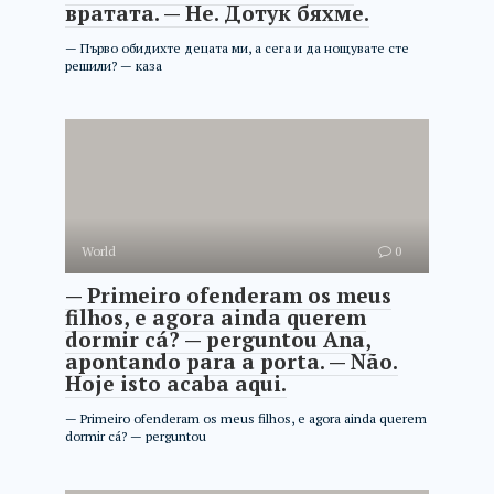
вратата. — Не. Дотук бяхме.
— Първо обидихте децата ми, а сега и да нощувате сте
решили? — каза
World
0
— Primeiro ofenderam os meus
filhos, e agora ainda querem
dormir cá? — perguntou Ana,
apontando para a porta. — Não.
Hoje isto acaba aqui.
— Primeiro ofenderam os meus filhos, e agora ainda querem
dormir cá? — perguntou