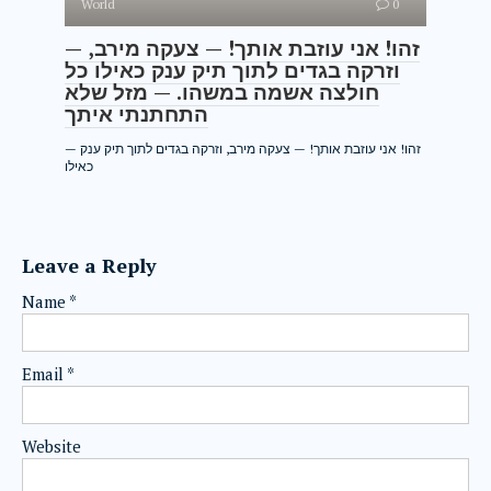
World
0
— זהו! אני עוזבת אותך! — צעקה מירב,
וזרקה בגדים לתוך תיק ענק כאילו כל
חולצה אשמה במשהו. — מזל שלא
התחתנתי איתך
— זהו! אני עוזבת אותך! — צעקה מירב, וזרקה בגדים לתוך תיק ענק
כאילו
Leave a Reply
Name
*
Email
*
Website