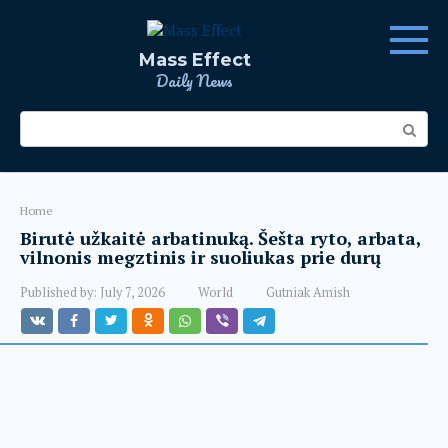
Skip
to
content
Mass Effect
Daily News
Search:
Home
Birutė užkaitė arbatinuką. Šešta ryto, arbata,
vilnonis megztinis ir suoliukas prie durų
Published by:
July 7, 2026
World
Gutniak Amish