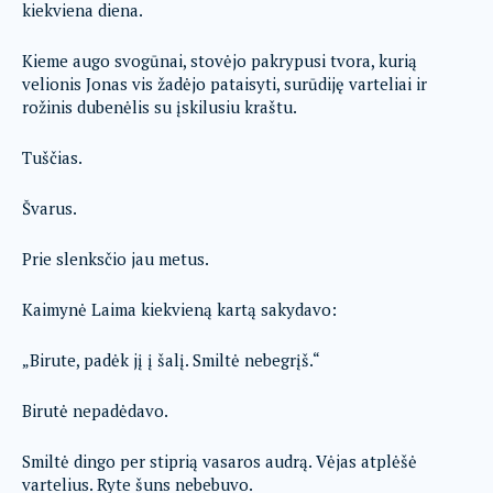
kiekviena diena.
Kieme augo svogūnai, stovėjo pakrypusi tvora, kurią
velionis Jonas vis žadėjo pataisyti, surūdiję varteliai ir
rožinis dubenėlis su įskilusiu kraštu.
Tuščias.
Švarus.
Prie slenksčio jau metus.
Kaimynė Laima kiekvieną kartą sakydavo:
„Birute, padėk jį į šalį. Smiltė nebegrįš.“
Birutė nepadėdavo.
Smiltė dingo per stiprią vasaros audrą. Vėjas atplėšė
vartelius. Ryte šuns nebebuvo.