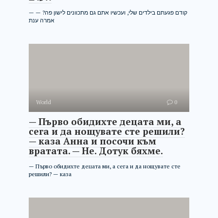
— קודם פגעתם בילדים שלי, ועכשיו אתם גם מתכוונים לישון פה? —
אמרה ענת
World
0
— Първо обидихте децата ми, а
сега и да нощувате сте решили?
— каза Анна и посочи към
вратата. — Не. Дотук бяхме.
— Първо обидихте децата ми, а сега и да нощувате сте
решили? — каза