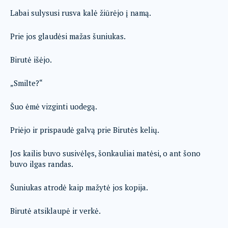
Labai sulysusi rusva kalė žiūrėjo į namą.
Prie jos glaudėsi mažas šuniukas.
Birutė išėjo.
„Smilte?“
Šuo ėmė vizginti uodegą.
Priėjo ir prispaudė galvą prie Birutės kelių.
Jos kailis buvo susivėlęs, šonkauliai matėsi, o ant šono
buvo ilgas randas.
Šuniukas atrodė kaip mažytė jos kopija.
Birutė atsiklaupė ir verkė.