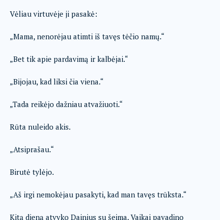
Vėliau virtuvėje ji pasakė:
„Mama, nenorėjau atimti iš tavęs tėčio namų.“
„Bet tik apie pardavimą ir kalbėjai.“
„Bijojau, kad liksi čia viena.“
„Tada reikėjo dažniau atvažiuoti.“
Rūta nuleido akis.
„Atsiprašau.“
Birutė tylėjo.
„Aš irgi nemokėjau pasakyti, kad man tavęs trūksta.“
Kitą dieną atvyko Dainius su šeima. Vaikai pavadino