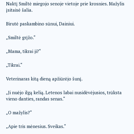
Naktį Smiltė miegojo senoje vietoje prie krosnies. Mažylis
įsitaisė šalia.
Birutė paskambino sūnui, Dainiui.
„Smiltė grįžo.“
„Mama, tikrai ji?“
„Tikrai.“
Veterinaras kitą dieną apžiūrėjo šunį.
„Ji nuėjo ilgą kelią. Letenos labai nusidėvėjusios, trūksta
vieno danties, randas senas.“
„O mažylis?“
„Apie tris mėnesius. Sveikas.“