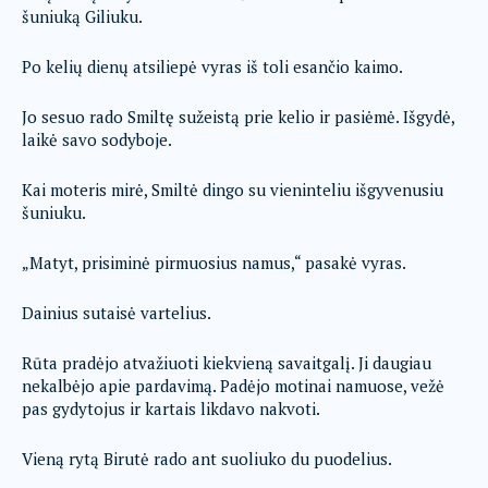
šuniuką Giliuku.
Po kelių dienų atsiliepė vyras iš toli esančio kaimo.
Jo sesuo rado Smiltę sužeistą prie kelio ir pasiėmė. Išgydė,
laikė savo sodyboje.
Kai moteris mirė, Smiltė dingo su vieninteliu išgyvenusiu
šuniuku.
„Matyt, prisiminė pirmuosius namus,“ pasakė vyras.
Dainius sutaisė vartelius.
Rūta pradėjo atvažiuoti kiekvieną savaitgalį. Ji daugiau
nekalbėjo apie pardavimą. Padėjo motinai namuose, vežė
pas gydytojus ir kartais likdavo nakvoti.
Vieną rytą Birutė rado ant suoliuko du puodelius.