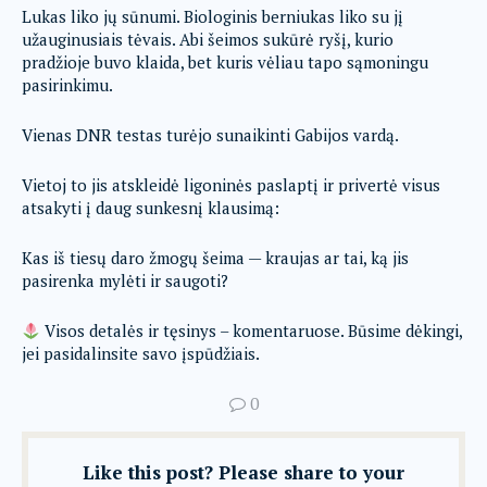
Lukas liko jų sūnumi. Biologinis berniukas liko su jį
užauginusiais tėvais. Abi šeimos sukūrė ryšį, kurio
pradžioje buvo klaida, bet kuris vėliau tapo sąmoningu
pasirinkimu.
Vienas DNR testas turėjo sunaikinti Gabijos vardą.
Vietoj to jis atskleidė ligoninės paslaptį ir privertė visus
atsakyti į daug sunkesnį klausimą:
Kas iš tiesų daro žmogų šeima — kraujas ar tai, ką jis
pasirenka mylėti ir saugoti?
Visos detalės ir tęsinys – komentaruose. Būsime dėkingi,
jei pasidalinsite savo įspūdžiais.
0
Like this post? Please share to your