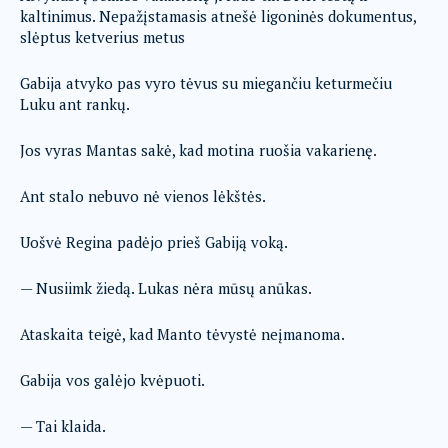
kaltinimus. Nepažįstamasis atnešė ligoninės dokumentus,
slėptus ketverius metus
Gabija atvyko pas vyro tėvus su miegančiu keturmečiu
Luku ant rankų.
Jos vyras Mantas sakė, kad motina ruošia vakarienę.
Ant stalo nebuvo nė vienos lėkštės.
Uošvė Regina padėjo prieš Gabiją voką.
— Nusiimk žiedą. Lukas nėra mūsų anūkas.
Ataskaita teigė, kad Manto tėvystė neįmanoma.
Gabija vos galėjo kvėpuoti.
— Tai klaida.