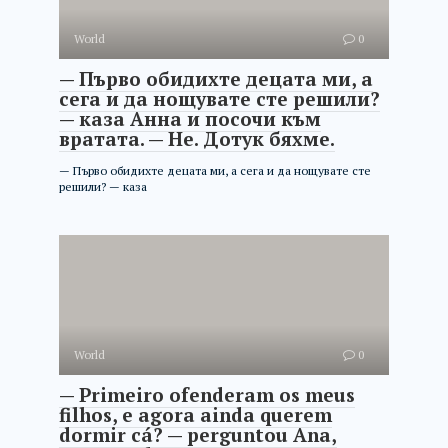
World
0
— Първо обидихте децата ми, а
сега и да нощувате сте решили?
— каза Анна и посочи към
вратата. — Не. Дотук бяхме.
— Първо обидихте децата ми, а сега и да нощувате сте
решили? — каза
World
0
— Primeiro ofenderam os meus
filhos, e agora ainda querem
dormir cá? — perguntou Ana,