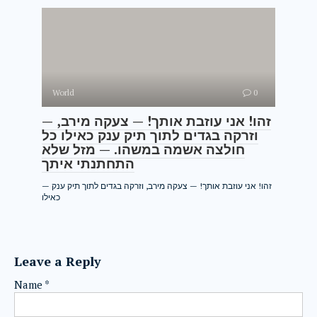
World
0
— זהו! אני עוזבת אותך! — צעקה מירב,
וזרקה בגדים לתוך תיק ענק כאילו כל
חולצה אשמה במשהו. — מזל שלא
התחתנתי איתך
— זהו! אני עוזבת אותך! — צעקה מירב, וזרקה בגדים לתוך תיק ענק
כאילו
Leave a Reply
Name
*