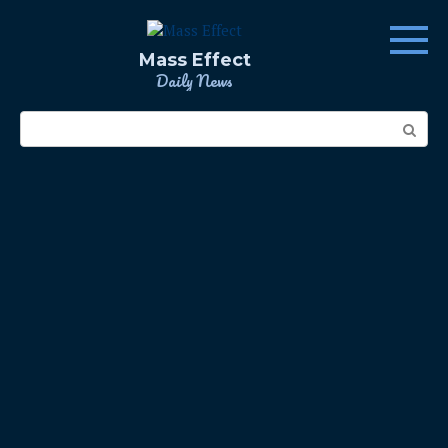
Skip
to
content
Mass Effect
Daily News
Search: