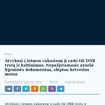
Home
Atvykusi į šeimos vakarienę ji rado tik DNR
testą ir kaltinimus. Nepažįstamasis atnešė
ligoninės dokumentus, slėptus ketverius
metus
Published by:
June 30, 2026
World
Gutniak Amish
Atvykusi į šeimos vakarienę ji rado tik DNR testą ir