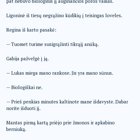
pat nebuvo biologinis jį auginančios poros vaikas.
Ligoninė iš tiesų negrąžino kūdikių į teisingas loveles.
Regina iš karto pasakė:
— Tuomet turime susigrąžinti tikrąjį anūką.
Gabija pažvelgė į ją.
— Lukas miega mano rankose. Jis yra mano sūnus.
— Biologiškai ne.
— Prieš penkias minutes kaltinote mane išdavyste. Dabar
norite išduoti jį.
Mantas pirmą kartą priėjo prie žmonos ir apkabino
berniuką.