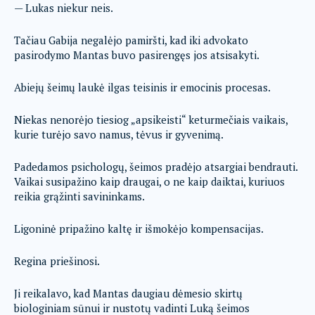
— Lukas niekur neis.
Tačiau Gabija negalėjo pamiršti, kad iki advokato
pasirodymo Mantas buvo pasirengęs jos atsisakyti.
Abiejų šeimų laukė ilgas teisinis ir emocinis procesas.
Niekas nenorėjo tiesiog „apsikeisti“ keturmečiais vaikais,
kurie turėjo savo namus, tėvus ir gyvenimą.
Padedamos psichologų, šeimos pradėjo atsargiai bendrauti.
Vaikai susipažino kaip draugai, o ne kaip daiktai, kuriuos
reikia grąžinti savininkams.
Ligoninė pripažino kaltę ir išmokėjo kompensacijas.
Regina priešinosi.
Ji reikalavo, kad Mantas daugiau dėmesio skirtų
biologiniam sūnui ir nustotų vadinti Luką šeimos