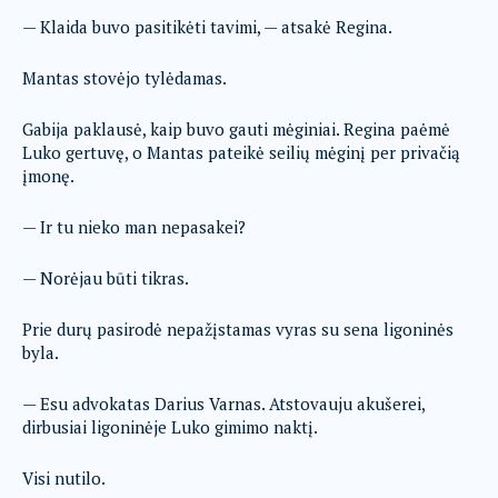
— Klaida buvo pasitikėti tavimi, — atsakė Regina.
Mantas stovėjo tylėdamas.
Gabija paklausė, kaip buvo gauti mėginiai. Regina paėmė
Luko gertuvę, o Mantas pateikė seilių mėginį per privačią
įmonę.
— Ir tu nieko man nepasakei?
— Norėjau būti tikras.
Prie durų pasirodė nepažįstamas vyras su sena ligoninės
byla.
— Esu advokatas Darius Varnas. Atstovauju akušerei,
dirbusiai ligoninėje Luko gimimo naktį.
Visi nutilo.