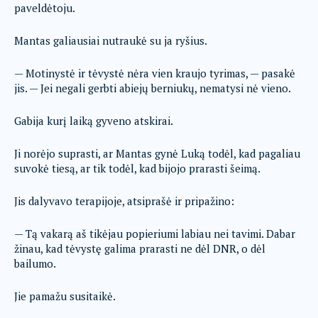
paveldėtoju.
Mantas galiausiai nutraukė su ja ryšius.
— Motinystė ir tėvystė nėra vien kraujo tyrimas, — pasakė
jis. — Jei negali gerbti abiejų berniukų, nematysi nė vieno.
Gabija kurį laiką gyveno atskirai.
Ji norėjo suprasti, ar Mantas gynė Luką todėl, kad pagaliau
suvokė tiesą, ar tik todėl, kad bijojo prarasti šeimą.
Jis dalyvavo terapijoje, atsiprašė ir pripažino:
— Tą vakarą aš tikėjau popieriumi labiau nei tavimi. Dabar
žinau, kad tėvystę galima prarasti ne dėl DNR, o dėl
bailumo.
Jie pamažu susitaikė.